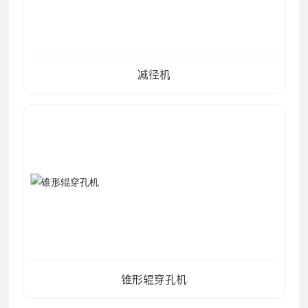
减径机
锥形辊穿孔机