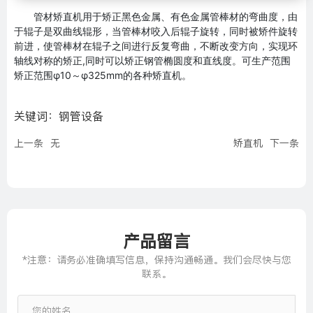
管材矫直机用于矫正黑色金属、有色金属管棒材的弯曲度，由
于辊子是双曲线辊形，当管棒材咬入后辊子旋转，同时被矫件旋转
前进，使管棒材在辊子之间进行反复弯曲，不断改变方向，实现环
轴线对称的矫正,同时可以矫正钢管椭圆度和直线度。可生产范围
矫正范围φ10～φ325mm的各种矫直机。
关键词：
钢管设备
上一条
无
矫直机
下一条
产品留言
*注意：请务必准确填写信息，保持沟通畅通。我们会尽快与您
联系。