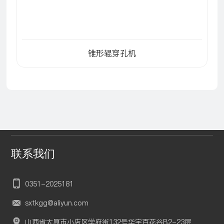
锥形辊穿孔机
联系我们
0351-202
5181
sxtkgg@aliyun.com
山西省太原市小店区学府街132号华宇百花谷B2-23层